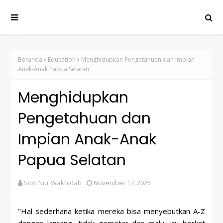
Beranda
Education
Menghidupkan Pengetahuan dan Impian
Anak-Anak Papua Selatan
Menghidupkan
Pengetahuan dan
Impian Anak-Anak
Papua Selatan
Sovi Nur Wakhidah
November 17, 2025
"Hal sederhana ketika mereka bisa menyebutkan A-Z
dengan lantang, tidak gemetar dan malu, itu berkat