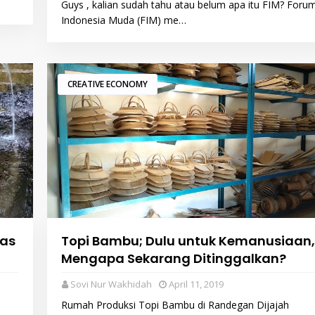
Guys , kalian sudah tahu atau belum apa itu FIM? Foru
Indonesia Muda (FIM) me…
CREATIVE ECONOMY
nas
Topi Bambu; Dulu untuk Kemanusiaan,
Mengapa Sekarang Ditinggalkan?
Sovi Nur Wakhidah
April 11, 2019
Rumah Produksi Topi Bambu di Randegan Dijajah