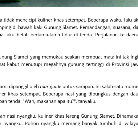
a tidak mencicipi kuliner khas setempat. Beberapa waktu lalu a
amping di bawah kaki Gunung Slamet. Pemandangan, suasana, d
 aku betah berlama-lama tidur di tenda. Perjalanan ke daer
unung Slamet yang memukau seakan membuat mata ini tak ing
lihat kabut menutupi megahnya gunung tertinggi di Provinsi Ja
ami dipanggil oleh
tour guide
untuk sarapan. Ini salah satu mom
ner khas setempat. Beberapa nasi yang dibungkus dengan da
epan tenda. "Wah, makanan apa itu?", tanyaku.
ah nasi nyangku, kuliner khas lereng Gunung Slamet. Dinamak
aun nyangku. Pohon nyangku memang banyak tumbuh di wilay