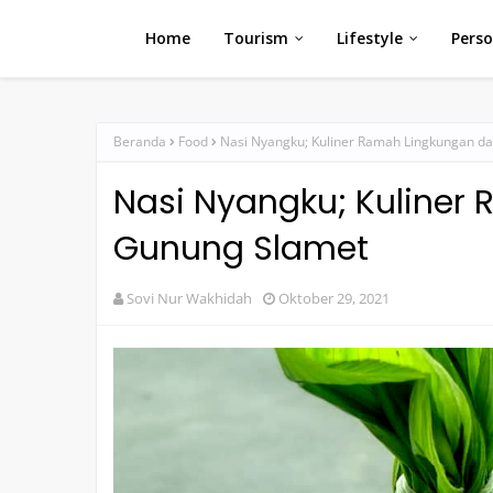
Home
Tourism
Lifestyle
Perso
Beranda
Food
Nasi Nyangku; Kuliner Ramah Lingkungan da
Nasi Nyangku; Kuliner
Gunung Slamet
Sovi Nur Wakhidah
Oktober 29, 2021