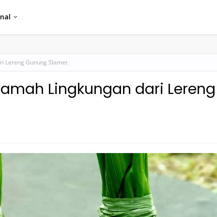
nal
ri Lereng Gunung Slamet
 Ramah Lingkungan dari Lereng