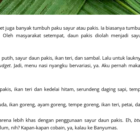
et juga banyak tumbuh paku sayur atau pakis. Ia biasanya tumb
b. Oleh masyarakat setempat, daun pakis diolah menjadi say
tih, sayur daun pakis, ikan teri, dan sambal. Lalu untuk laukn
udget
. Jadi, menu nasi nyangku bervariasi, ya. Aku pernah mak
akis, ikan teri dan kedelai hitam, serundeng daging sapi, tem
a, ikan goreng, ayam goreng, tempe goreng, ikan teri, petai, d
arena lebih khas dengan penggunaan sayur daun pakis. Eh,
bt
lum, nih? Kapan-kapan cobain, ya, kalau ke Banyumas.