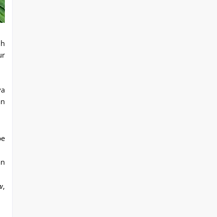
uh
ur
ya
an
pe
an
w
,