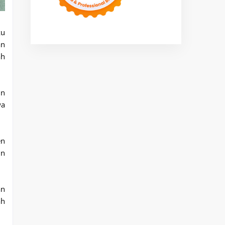
ku
an
ah
in
wa
en
un
an
ah